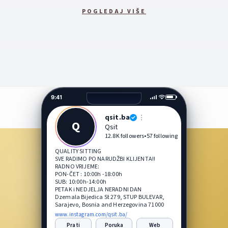
POGLEDAJ VIŠE
9:41
qsit.ba
Q
Qsit
12.8K
followers
•
57
following
QUALITY SITTING
SVE RADIMO PO NARUDŽBI KLIJENTA!!
RADNO VRIJEME:
PON-ČET : 10:00h -18:00h
SUB: 10:00h-14:00h
PETAK i NEDJELJA NERADNI DAN
Dzemala Bijedica St 279, STUP BULEVAR,
Sarajevo, Bosnia and Herzegovina 71000
www.instagram.com/qsit.ba/
Prati
Poruka
Web