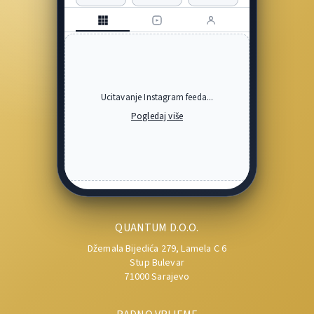
Ucitavanje Instagram feeda...
Pogledaj više
QUANTUM D.O.O.
Džemala Bijedića 279, Lamela C 6
Stup Bulevar
71000 Sarajevo